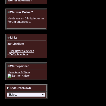
Wer ist wo online?
Wer war Online ?
Heute waren 0 Mitglieder im
Forum unterwegs.
Links
zur Linkliste
-
Tiersitter Services
-
ZÃ¼chterliste
Werbepartner
Haustiere & Tiere
StyleDropDown