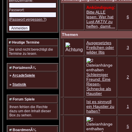
Benutzername:
Ankündigung:
Passwort:
Bitte ALLE
lesen: Wer hat
6
(
Passwort vergessen ?
)
Lust AKTIV zu
helfen, damit....
Themen
Heutige Termine
Ausgesetztes
Frettchen oder
3
Sie sind nicht berechtigt die
wilder Iltis
Termine zu lesen.
PortalmenÃ¼
Schleimiger
»
ArcadeSpiele
2
Freund: Eine
Riesen-
»
Statistik
Schnecke als
Haustier
Forum Spiele
Ist es sinnvoll
ein Haustier zu
1
Ihnen fehlen die Rechte
halten?
dazu um den Inhalt dieser
Box zu sehen.
5
BoardmenÃ¼