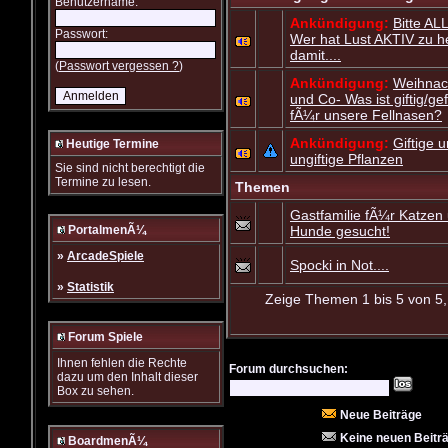
Benutzername:
Ankündigung:
Bitte AL
Passwort:
Wer hat Lust AKTIV zu he
damit....
(
Passwort vergessen ?
)
Ankündigung:
Weihnac
und Co- Was ist giftig/ge
fÃ¼r unsere Fellnasen?
Ankündigung:
Giftige 
Heutige Termine
ungiftige Pflanzen
Sie sind nicht berechtigt die
Termine zu lesen.
Themen
Gastfamilie fÃ¼r Katzen
PortalmenÃ¼
Hunde gesucht!
»
ArcadeSpiele
Spocki in Not....
»
Statistik
Zeige Themen 1 bis 5 von 5,
Forum Spiele
Ihnen fehlen die Rechte
Forum durchsuchen:
dazu um den Inhalt dieser
Box zu sehen.
Neue Beiträge
Keine neuen Beitr
BoardmenÃ¼