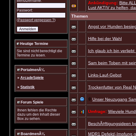
Benutzername:
Ankündigung:
Bitte AL
Lust AKTIV zu helfen, dam
Passwort:
Themen
(
Passwort vergessen ?
)
Angst vor Hunden besie
Hilfe bei der Wahl
Heutige Termine
Ich glaub ich bin verliebt 
Sie sind nicht berechtigt die
Termine zu lesen.
Sam beim Toben mit sei
PortalmenÃ¼
Links-Lauf-Gebot
»
ArcadeSpiele
Trockenfutter von Real 
»
Statistik
Unser Neuzugang Sa
Forum Spiele
Ihnen fehlen die Rechte
Umfrage:
Wieviele Hun
dazu um den Inhalt dieser
Box zu sehen.
BeschÃ¤ftigungsideen be
MDR1 Defekt/-Impfung 
BoardmenÃ¼