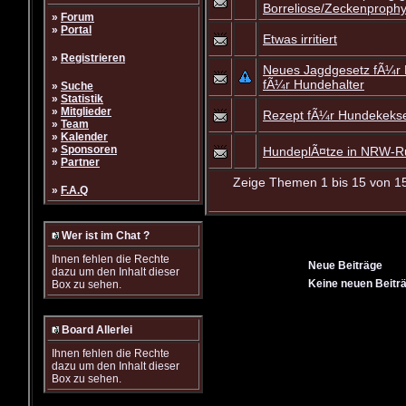
Borreliose/Zeckenproph
»
Forum
»
Portal
Etwas irritiert
»
Registrieren
Neues Jagdgesetz fÃ¼r 
fÃ¼r Hundehalter
»
Suche
»
Statistik
»
Mitglieder
Rezept fÃ¼r Hundekekse
»
Team
»
Kalender
»
Sponsoren
HundeplÃ¤tze in NRW-R
»
Partner
Zeige Themen 1 bis 15 von 15
»
F.A.Q
Wer ist im Chat ?
Ihnen fehlen die Rechte
Neue Beiträge
dazu um den Inhalt dieser
Keine neuen Beitr
Box zu sehen.
Board Allerlei
Ihnen fehlen die Rechte
dazu um den Inhalt dieser
Box zu sehen.