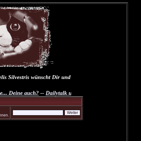
Silvestris wünscht Dir und Deinen Fellnasen einen schöne
 Deine auch?
--
Dailytalk unserer Samtpfoten
--
Übungsthrea
nnen.