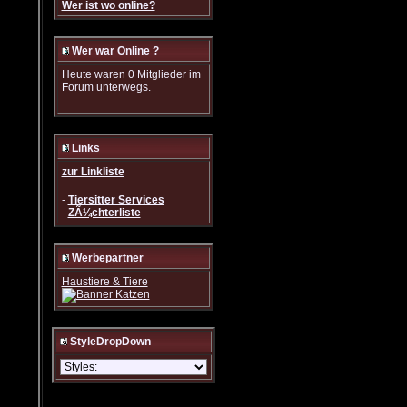
Wer ist wo online?
Wer war Online ?
Heute waren 0 Mitglieder im
Forum unterwegs.
Links
zur Linkliste
-
Tiersitter Services
-
ZÃ¼chterliste
Werbepartner
Haustiere & Tiere
StyleDropDown