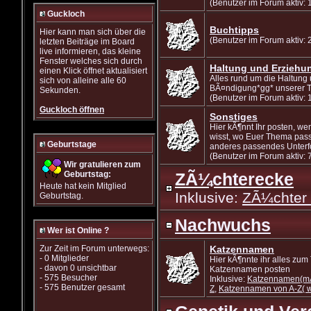
(Benutzer im Forum aktiv: 
Guckloch
Buchtipps
Hier kann man sich über die
(Benutzer im Forum aktiv: 
letzten Beiträge im Board
live informieren, das kleine
Fenster welches sich durch
Haltung und Erziehu
einen Klick öffnet aktualisiert
Alles rund um die Haltung
sich von alleine alle 60
BÃ¤ndigung*gg* unserer T
Sekunden.
(Benutzer im Forum aktiv:
Guckloch öffnen
Sonstiges
Hier kÃ¶nnt Ihr posten, wen
wisst, wo Euer Thema pass
Geburtstage
anderes passendes Unterf
(Benutzer im Forum aktiv: 
Wir gratulieren zum
Geburtstag:
ZÃ¼chterecke
Heute hat kein Mitglied
Inklusive:
ZÃ¼chter 
Geburtstag.
Nachwuchs
Wer ist Online ?
Zur Zeit im Forum unterwegs:
Katzennamen
- 0 Mitglieder
Hier kÃ¶nnte ihr alles zu
- davon 0 unsichtbar
Katzennamen posten
- 575 Besucher
Inklusive:
Katzennamen(mÃ
- 575 Benutzer gesamt
Z
,
Katzennamen von A-Z( w