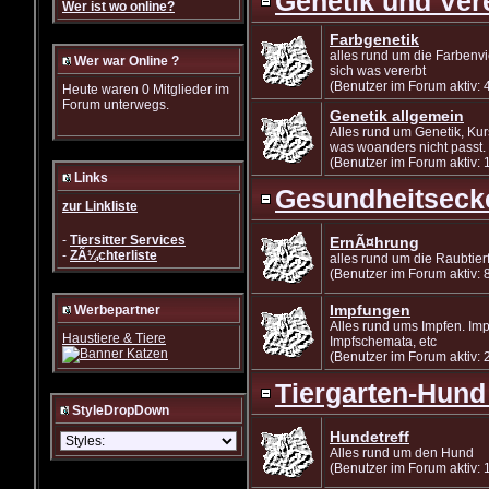
Genetik und Ver
Wer ist wo online?
Farbgenetik
alles rund um die Farbenvi
Wer war Online ?
sich was vererbt
(Benutzer im Forum aktiv: 
Heute waren 0 Mitglieder im
Forum unterwegs.
Genetik allgemein
Alles rund um Genetik, Kurs
was woanders nicht passt.
(Benutzer im Forum aktiv: 
Links
Gesundheitseck
zur Linkliste
-
Tiersitter Services
ErnÃ¤hrung
-
ZÃ¼chterliste
alles rund um die Raubtie
(Benutzer im Forum aktiv: 
Impfungen
Werbepartner
Alles rund ums Impfen. Imp
Haustiere & Tiere
Impfschemata, etc
(Benutzer im Forum aktiv: 
Tiergarten-Hund
StyleDropDown
Hundetreff
Alles rund um den Hund
(Benutzer im Forum aktiv: