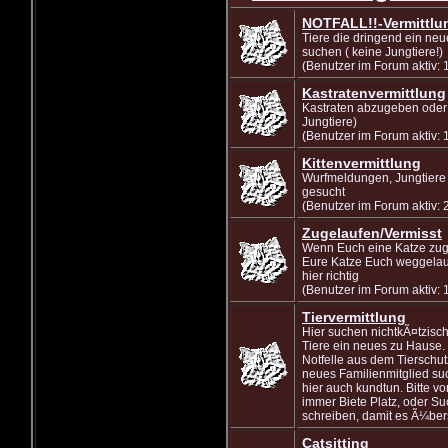
NOTFALL!!-Vermittlu
Tiere die dringend ein ne
suchen ( keine Jungtiere!)
(Benutzer im Forum aktiv: 
Kastratenvermittlung
Kastraten abzugeben oder 
Jungtiere)
(Benutzer im Forum aktiv: 
Kittenvermittlung
Wurfmeldungen, Jungtiere
gesucht
(Benutzer im Forum aktiv:
Zugelaufen/Vermisst
Wenn Euch eine Katze zuge
Eure Katze Euch weggelaufe
hier richtig
(Benutzer im Forum aktiv: 
Tiervermittlung
Hier suchen nichtkÃ¤tzisc
Tiere ein neues zu Hause
Notfelle aus dem Tierschutz
neues Familienmitglied suc
hier auch kundtun. Bitte v
immer Biete Platz, oder Su
schreiben, damit es Ã¼bersi
Catsitting