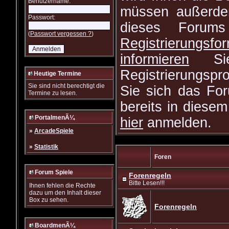
Benutzername:
müssen außerdem
Passwort:
dieses Forum
(
Passwort vergessen ?
)
Registrierungsfor
informieren
Sie 
Registrierungsp
Heutige Termine
Sie sind nicht berechtigt die
Sie sich das For
Termine zu lesen.
bereits in diesem
PortalmenÃ¼
hier
anmelden.
»
ArcadeSpiele
»
Statistik
Foren
Forum Spiele
Forenregeln
Bitte Lesen!!!
Ihnen fehlen die Rechte
dazu um den Inhalt dieser
Box zu sehen.
Forenregeln
BoardmenÃ¼