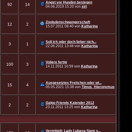
Angst vor Hunden besiegen
92
14
04.06.2019
15:20
von
siri
Zooladenschwangerschaft
12
2
15.07.2011
08:40
von
Katharina
Soll ich oder doch lieber nich...
3
1
22.06.2011
13:48
von
Katharina
Voliere fertig
100
3
14.11.2011
10:59
von
Katharina
Ausgesetztes Frettchen oder wi...
15
4
05.05.2021
15:38
von
Timus_Hieronymus
Galgo Friends Kalender 2012
2
2
23.11.2011
13:25
von
Katharina
Vermittelt: Lady Lubaya-Siam s...