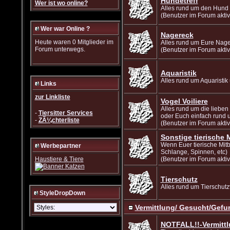
Hundetreff
Wer ist wo online?
Alles rund um den Hund
(Benutzer im Forum aktiv
Wer war Online ?
Nagereck
Heute waren 0 Mitglieder im
Alles rund um Eure Nage
Forum unterwegs.
(Benutzer im Forum aktiv
Aquaristik
Alles rund um Aquaristi
Links
zur Linkliste
Vogel Voiliere
Alles rund um die lieben
-
Tiersitter Services
oder Euch einfach rund 
-
ZÃ¼chterliste
(Benutzer im Forum aktiv
Sonstige tierische
Wenn Euer tierische Mitb
Werbepartner
Schlange, Spinnen, etc)
Haustiere & Tiere
(Benutzer im Forum aktiv
Tierschutz
Alles rund um Tierschut
StyleDropDown
Vermittlung/ Gesucht/Gef
NOTFALL!!-Vermitt