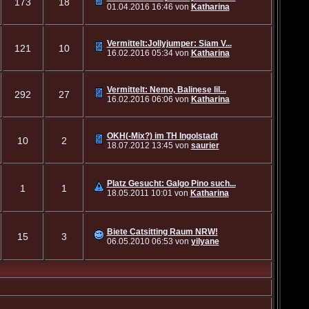
173
18
01.04.2016
16:46
von
Katharina
Vermittelt:Jollyjumper: Siam V...
121
10
16.02.2016
05:34
von
Katharina
Vermittelt: Nemo, Balinese lil...
292
27
16.02.2016
06:06
von
Katharina
OKH(-Mix?) im TH Ingolstadt
10
2
18.07.2012
13:45
von
saurier
Platz Gesucht: Galgo Pino such...
1
1
18.05.2011
10:01
von
Katharina
Biete Catsitting Raum NRW!
15
3
06.05.2010
06:53
von
yilyane