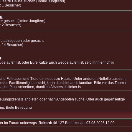
eues zu Hause suchen ( keine Jungtiere!)
: 1 Besucher)
ng
r gesucht ( keine Jungtiere)
: 2 Besucher)
re abzugeben oder gesucht
: 14 Besucher)
t
elaufen ist, oder Eure Katze Euch weggelaufen ist, seid ihr hier richtig
sche Fellnasen und Tiere ein neues zu Hause. Unter anderem Notfelle aus dem
 neues Familienmitglied sucht, kann dies hier auch kundtun. Bitte vor das Thema
uche Platz schreiben, damit es Ã¼bersichtlicher ist.
treuungsdienste anbieten oder nach Angeboten suche. Oder auch gegenseitige
ung
,
Biete Betreuung
her im Forum unterwegs.
Rekord:
46.127 Benutzer am 07.05.2026
12:00
.