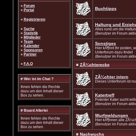
»
Forum
Buchtipps
»
Portal
»
Registrieren
Haltung und Erzieh
»
Suche
Alles rund um die Haltu
»
Statistik
(Benutzer im Forum aktiv
»
Mitglieder
»
Team
Sonstiges
»
Kalender
Hier kÃ¶nnt Ihr posten, 
»
Sponsoren
Unterforum dazu findet
»
Partner
(Benutzer im Forum aktiv
»
F.A.Q
ZÃ¼chterecke
ZÃ¼chter intern
Wer ist im Chat ?
Dieses Unterforum ist nu
Ihnen fehlen die Rechte
dazu um den Inhalt dieser
Katertreff
Box zu sehen.
Potenter Kater sucht wil
(Benutzer im Forum aktiv
Board Allerlei
Wurfmeldungen
Ihnen fehlen die Rechte
Hier kÃ¶nnen alle ZÃ¼ch
dazu um den Inhalt dieser
(Benutzer im Forum akti
Box zu sehen.
Nachwuchs