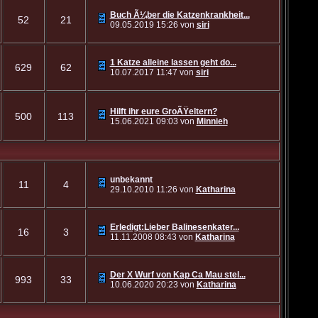
Buch Ã¼ber die Katzenkrankheit...
52
21
09.05.2019
15:26
von
siri
1 Katze alleine lassen geht do...
629
62
10.07.2017
11:47
von
siri
Hilft ihr eure GroÃŸeltern?
500
113
15.06.2021
09:03
von
Minnieh
unbekannt
11
4
29.10.2010
11:26
von
Katharina
Erledigt:Lieber Balinesenkater...
16
3
11.11.2008
08:43
von
Katharina
Der X Wurf von Kap Ca Mau stel...
993
33
10.06.2020
20:23
von
Katharina