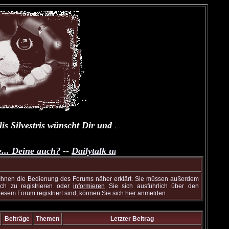
lvestris wünscht Dir und Deinen Fellnasen einen schönen T
eine auch?
--
Dailytalk unserer Samtpfoten
--
Übungsthread z
 Ihnen die Bedienung des Forums näher erklärt. Sie müssen außerdem
h zu registrieren oder
informieren
Sie sich ausführlich über den
diesem Forum registriert sind, können Sie sich
hier
anmelden.
Beiträge
Themen
Letzter Beitrag