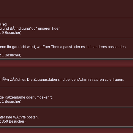
ung
ng und BÃ¤ndigung*gg* unserer Tiger
: 9 Besucher)
wenn ihr gar nicht wisst, wo Euer Thema passt oder es kein anderes passendes
: 1 Besucher)
r fÃ¼r ZÃ¼chter. Die Zugangsdaten sind bei den Administratoren zu erfragen.
lige Katzendame oder umgekehrt...
: 1 Besucher)
ter Ihre WÃ¼rfe posten.
v: 350 Besucher)