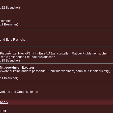
: 22 Besucher)
tierchen
: 1 Besucher)
k und Eure Fischchen
 PiepmÃ¤tze. Hier kÃ¶nnt Ihr Eure VÃ¶gel vorstellen, Rat bei Problemen suchen,
um die gefiederten Freunde austauschen.
: 15 Besucher)
 Mitbeowhner-Exoten
ewohner keine andere passende Rubrik hier vorfindet, dann seid Ihr hier richtig(
: 1 Besucher)
zveriene und Organisationen
unden
lung