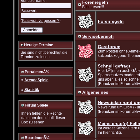
Benutzername:
Forenregeln
Bitte Lesen!!!
Passwort:
(
Passwort vergessen ?
)
Forenregeln
Servicebereich
Heutige Termine
Gastforum
Zum Posten ohne Anmeldu
Sie sind nicht berechtigt die
katzenbezogene Themen b
Termine zu lesen.
Schnell gefragt
Hier kÃ¶nnen auch GÃ¤st
PortalmenÃ¼
Spamschutzes moderiert.
uns aber, alles so schne
»
ArcadeSpiele
(Benutzer im Forum aktiv
»
Statistik
Allgemeines
Newsticker rund um
Forum Spiele
News rund um GroÃŸ- un
(Benutzer im Forum aktiv
Ihnen fehlen die Rechte
dazu um den Inhalt dieser
Box zu sehen.
Meine erste(n) Felln
Ihr werdet Katzeneltern
Ihr hier richtig.
BoardmenÃ¼