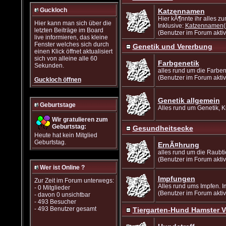
Guckloch
Katzennamen
Hier kÃ¶nnte ihr alles
Hier kann man sich über die
Inklusive:
Katzennamen(m
letzten Beiträge im Board
(Benutzer im Forum aktiv
live informieren, das kleine
Fenster welches sich durch
Genetik und Vererbung
einen Klick öffnet aktualisiert
sich von alleine alle 60
Farbgenetik
Sekunden.
alles rund um die Farbenv
(Benutzer im Forum aktiv
Guckloch öffnen
Genetik allgemein
Geburtstage
Alles rund um Genetik, K
Wir gratulieren zum
Geburtstag:
Gesundheitsecke
Heute hat kein Mitglied
Geburtstag.
ErnÃ¤hrung
alles rund um die Raubti
(Benutzer im Forum aktiv
Wer ist Online ?
Impfungen
Zur Zeit im Forum unterwegs:
Alles rund ums Impfen. I
- 0 Mitglieder
(Benutzer im Forum aktiv
- davon 0 unsichtbar
- 493 Besucher
- 493 Benutzer gesamt
Tiergarten-Hund Hamster Vo