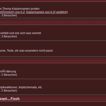
 zum Thema Katzennamen posten
Ã¤nnlich) von A-Z
,
Katzennamen von A-Z( weiblich)
: 3 Besucher)
ielfalt und wie sich was vererbt
: 3 Besucher)
urse, Tests, etc was woanders nicht passt.
erfÃ¼tterung
: 2 Besucher)
mpfreaktionen, Impfschemata, etc
: 2 Besucher)
gel,.. Fisch