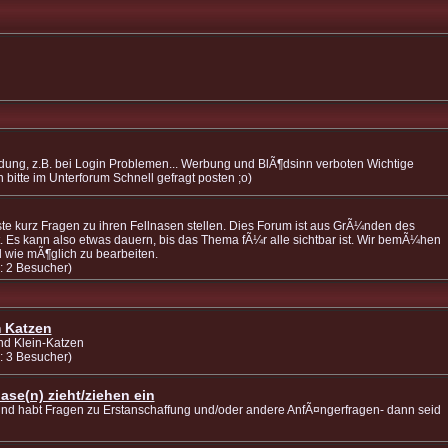
ng, z.B. bei Login Problemen... Werbung und BlÃ¶dsinn verboten Wichtige
itte im Unterforum Schnell gefragt posten ;o)
e kurz Fragen zu ihren Fellnasen stellen. Dies Forum ist aus GrÃ¼nden des
 Es kann also etwas dauern, bis das Thema fÃ¼r alle sichtbar ist. Wir bemÃ¼hen
ll wie mÃ¶glich zu bearbeiten.
: 2 Besucher)
 Katzen
d Klein-Katzen
: 3 Besucher)
ase(n) zieht/ziehen ein
 und habt Fragen zu Erstanschaffung und/oder andere AnfÃ¤ngerfragen- dann seid