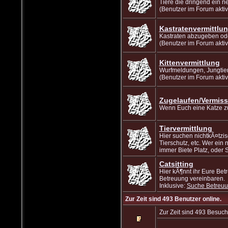
Tiere die dringend ein n
(Benutzer im Forum aktiv
Kastratenvermittlu
Kastraten abzugeben ode
(Benutzer im Forum aktiv
Kittenvermittlung
Wurfmeldungen, Jungtie
(Benutzer im Forum aktiv
Zugelaufen/Vermiss
Wenn Euch eine Katze zug
Tiervermittlung
Hier suchen nichtkÃ¤tzi
Tierschutz, etc. Wer ein
immer Biete Platz, oder S
Catsitting
Hier kÃ¶nnt ihr Eure Be
Betreuung vereinbaren.
Inklusive:
Suche Betreu
Zur Zeit sind 493 Benutzer online.
Zur Zeit sind 493 Besuc