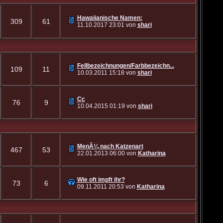
Hawaiianische Namen:
309
61
11.10.2017
23:01
von
shari
Fellbezeichnungen/Farbbezeichn...
109
11
10.03.2011
15:18
von
shari
Cc
76
9
10.04.2015
01:19
von
shari
MenÃ¼ nach Katzenart
467
53
22.01.2013
06:00
von
Katharina
Wie oft impft ihr?
73
6
09.11.2011
20:53
von
Katharina