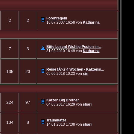
Forenregeln
2
2
16.07.2007
16:58
von
Katharina
Bitte Lesen! Wichtig!Posten im...
7
3
31.03.2010
16:49
von
Katharina
Reise fÃ¼r 4 Wochen - Katzensi...
135
23
05.06.2018
10:23
von
siri
Katzen Big Brother
224
97
04.03.2017
16:29
von
shari
Traumkatze
134
8
14.01.2013
17:38
von
shari