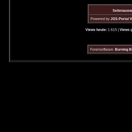
Seitenausw
Powered by
JGS-Portal V
Views heute:
1.615 |
Views 
Forensoftware:
Burning B