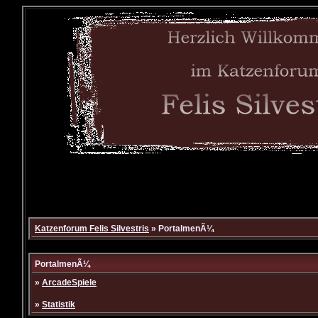
Katzenforum Felis Silvestris
» PortalmenÃ¼
PortalmenÃ¼
»
ArcadeSpiele
»
Statistik