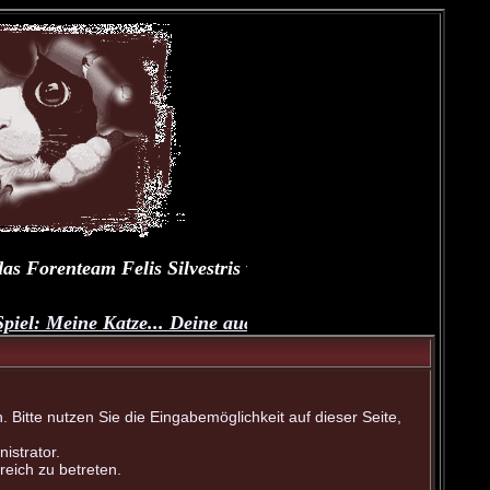
as Forenteam Felis Silvestris wünscht Dir und Deinen Fell
el: Meine Katze... Deine auch?
--
Dailytalk unserer Samtpf
Bitte nutzen Sie die Eingabemöglichkeit auf dieser Seite,
istrator.
eich zu betreten.