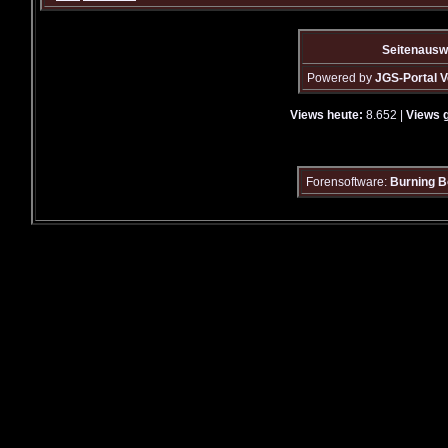
Seitenausw
Powered by
JGS-Portal V
Views heute:
8.652 |
Views 
Forensoftware:
Burning B