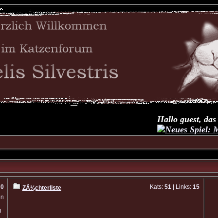
Hallo guest, das 
Neues Spiel: Me
:
0
Kats:
51
| Links:
15
ZÃ¼chterliste
en
n