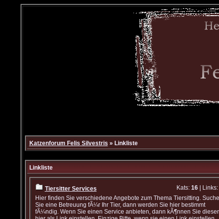
Katzenforum Felis Silvestris
» Linkliste
Linkliste
Kats:
16
| Links
Tiersitter Services
Hier finden Sie verschiedene Angebote zum Thema Tiersitting. Such
Sie eine Betreuung fÃ¼r Ihr Tier, dann werden Sie hier bestimmt
fÃ¼ndig. Wenn Sie einen Service anbieten, dann kÃ¶nnen Sie diese
hier als Link einstellen. Einzige Bitte, wenn sie einen Link einstellen,