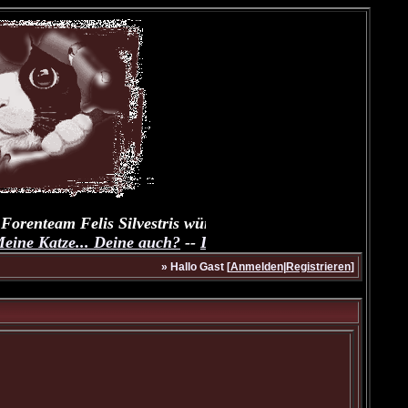
Forenteam Felis Silvestris wünscht Dir und Deinen Fellnas
ine Katze... Deine auch?
--
Dailytalk unserer Samtpfoten
--
» Hallo Gast [
Anmelden
|
Registrieren
]