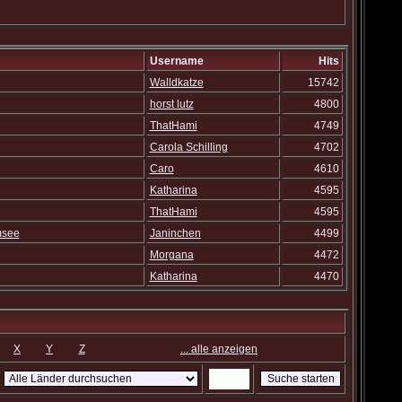
Username
Hits
Walldkatze
15742
horst lutz
4800
ThatHami
4749
Carola Schilling
4702
Caro
4610
Katharina
4595
ThatHami
4595
msee
Janinchen
4499
Morgana
4472
Katharina
4470
X
Y
Z
... alle anzeigen