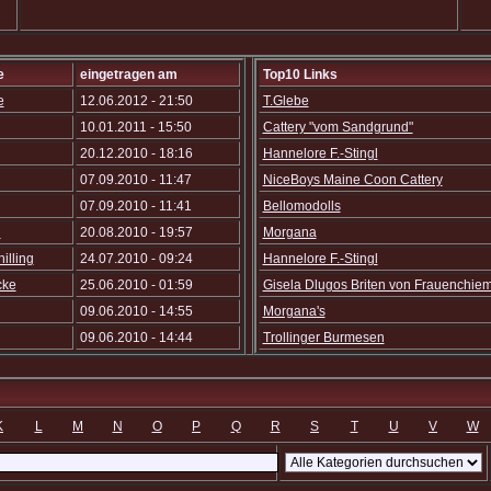
e
eingetragen am
Top10 Links
e
12.06.2012 - 21:50
T.Glebe
10.01.2011 - 15:50
Cattery "vom Sandgrund"
20.12.2010 - 18:16
Hannelore F.-Stingl
07.09.2010 - 11:47
NiceBoys Maine Coon Cattery
07.09.2010 - 11:41
Bellomodolls
n
20.08.2010 - 19:57
Morgana
illing
24.07.2010 - 09:24
Hannelore F.-Stingl
cke
25.06.2010 - 01:59
Gisela Dlugos Briten von Frauenchie
09.06.2010 - 14:55
Morgana's
09.06.2010 - 14:44
Trollinger Burmesen
K
L
M
N
O
P
Q
R
S
T
U
V
W