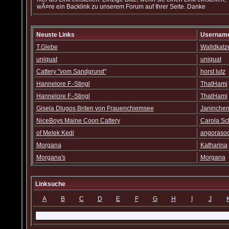
wÃ¤re ein Backlink zu unserem Forum auf Ihrer Seite. Danke
Neuste Links
Usernam
T.Glebe
Walldkatz
uniquat
uniquat
Cattery "vom Sandgrund"
horst lutz
Hannelore F.-Stingl
ThatHami
Hannelore F.-Stingl
ThatHami
Gisela Dlugos Briten von Frauenchiemsee
Janinche
NiceBoys Maine Coon Cattery
Carola Sch
of Melek Kedi
angoraso
Morgana
Katharina
Morgana's
Morgana
Linksuche
A
B
C
D
E
F
G
H
I
J