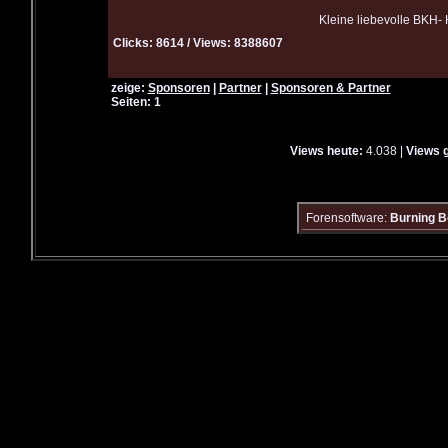
Kleine liebevolle BKH-
Clicks: 8614 / Views: 8388607
zeige:
Sponsoren
|
Partner
|
Sponsoren & Partner
Seiten: 1
Views heute:
4.038 |
Views 
Forensoftware:
Burning B