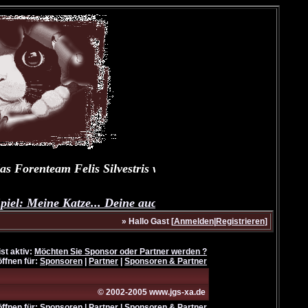
s Forenteam Felis Silvestris wünscht Dir und Deinen Fell
el: Meine Katze... Deine auch?
--
Dailytalk unserer Samtpf
» Hallo Gast [
Anmelden
|
Registrieren
]
ist aktiv:
Möchten Sie Sponsor oder Partner werden ?
öffnen für:
Sponsoren
|
Partner
|
Sponsoren & Partner
© 2002-2005
www.jgs-xa.de
öffnen für:
Sponsoren
|
Partner
|
Sponsoren & Partner