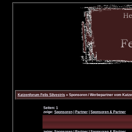
Katzenforum Felis Silvestris
» Sponsoren / Werbepartner vom Katzen
Seiten: 1
zeige:
Sponsoren
|
Partner
|
Sponsoren & Partner
zeige:
Sponsoren
|
Partner
|
Sponsoren & Partner