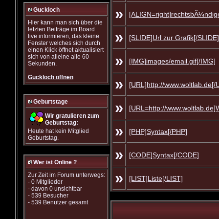
»
Guckloch
[ALIGN=right]rechtsbÃ¼ndige
Hier kann man sich über die
letzten Beiträge im Board
»
live informieren, das kleine
[SLIDE]Url zur Grafik[/SLIDE]
Fenster welches sich durch
einen Klick öffnet aktualisiert
»
sich von alleine alle 60
[IMG]images/email.gif[/IMG]
Sekunden.
Guckloch öffnen
»
[URL]http://www.woltlab.de[/
Geburtstage
»
[URL=http://www.woltlab.de]
Wir gratulieren zum
Geburtstag:
»
Heute hat kein Mitglied
[PHP]Syntax[/PHP]
Geburtstag.
»
[CODE]Syntax[/CODE]
Wer ist Online ?
»
Zur Zeit im Forum unterwegs:
[LIST]Liste[/LIST]
- 0 Mitglieder
- davon 0 unsichtbar
- 539 Besucher
- 539 Benutzer gesamt