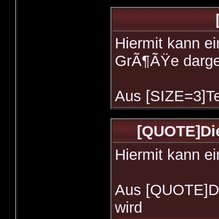
Hiermit kann ei
GrÃ¶ÃŸe darges
Aus [SIZE=3]Te
[QUOTE]Dies
Hiermit kann ei
Aus [QUOTE]Die
wird