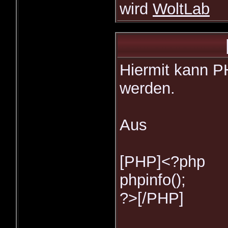
wird
WoltLab
Hiermit kann PH
werden.
Aus
[PHP]<?php
phpinfo();
?>[/PHP]