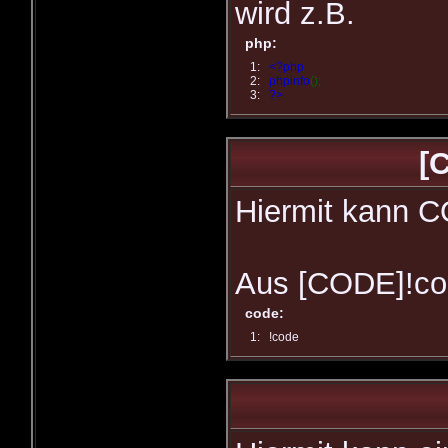
wird z.B.
php:
1:
<?php
2:
phpinfo
();
3:
?>
[
Hiermit kann C
Aus [CODE]!co
code:
1:
!code