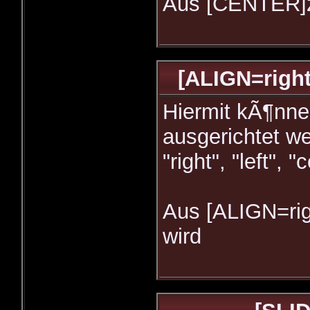
Aus [CENTER]ze
[ALIGN=right
Hiermit kÃ¶nne
ausgerichtet w
"right", "left", "
Aus [ALIGN=rig
wird