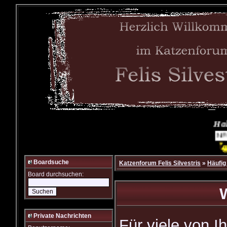
Hallo guest
Neues
Boardsuche
Katzenforum Felis Silvestris
»
Häufig
Board durchsuchen:
Private Nachrichten
Für viele von Ih