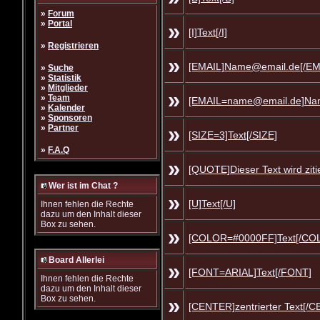
»
Forum
»
Portal
»
[I]Text[/I]
»
Registrieren
»
[EMAIL]Name@email.de[/EM
»
Suche
»
Statistik
»
Mitglieder
»
»
Team
[EMAIL=name@email.de]Na
»
Kalender
»
Sponsoren
»
»
Partner
[SIZE=3]Text[/SIZE]
»
F.A.Q
»
[QUOTE]Dieser Text wird zit
Wer ist im Chat ?
»
[U]Text[/U]
Ihnen fehlen die Rechte
dazu um den Inhalt dieser
Box zu sehen.
»
[COLOR=#0000FF]Text[/CO
Board Allerlei
»
[FONT=ARIAL]Text[/FONT]
Ihnen fehlen die Rechte
dazu um den Inhalt dieser
Box zu sehen.
»
[CENTER]zentrierter Text[/