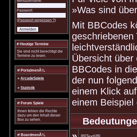
Benutzername:
»Was sind übe
Passwort:
(
Passwort vergessen ?
)
Mit BBCodes k
geschriebenen T
Heutige Termine
leichtverständl
Sie sind nicht berechtigt die
Übersicht über 
Termine zu lesen.
BBCodes in die
PortalmenÃ¼
der nun folgen
»
ArcadeSpiele
»
Statistik
einem Klick au
einem Beispiel
Forum Spiele
Ihnen fehlen die Rechte
dazu um den Inhalt dieser
Bedeutunge
Box zu sehen.
»
BoardmenÃ¼
[B]Text[/B]