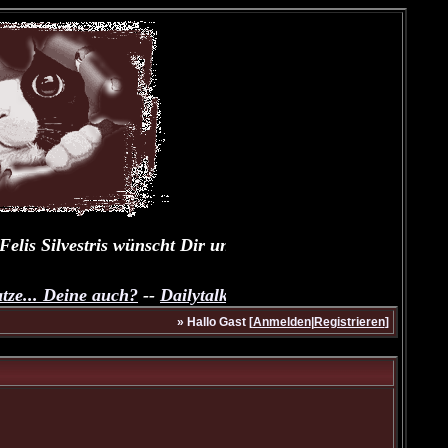
is Silvestris wünscht Dir und Deinen Fellnasen einen schö
.. Deine auch?
--
Dailytalk unserer Samtpfoten
--
Übungsthr
» Hallo Gast [
Anmelden
|
Registrieren
]