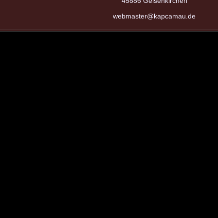
45886 Gelsenkirchen
webmaster@kapcamau.de