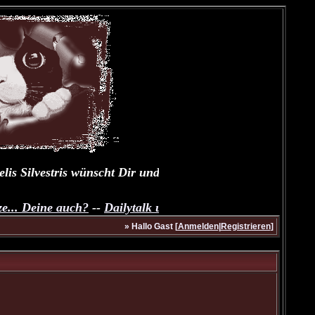
 Silvestris wünscht Dir und Deinen Fellnasen einen schöne
. Deine auch?
--
Dailytalk unserer Samtpfoten
--
Übungsthrea
» Hallo Gast [
Anmelden
|
Registrieren
]