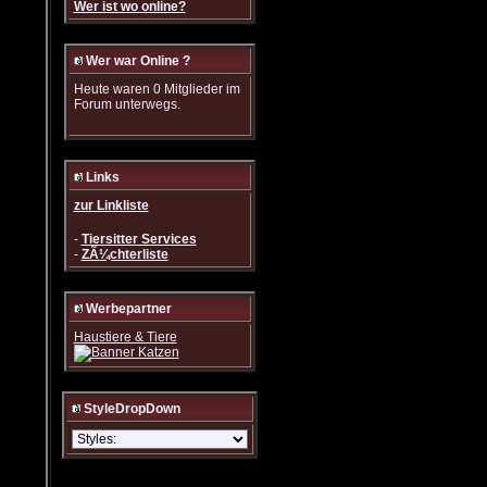
Wer ist wo online?
Wer war Online ?
Heute waren 0 Mitglieder im
Forum unterwegs.
Links
zur Linkliste
-
Tiersitter Services
-
ZÃ¼chterliste
Werbepartner
Haustiere & Tiere
StyleDropDown