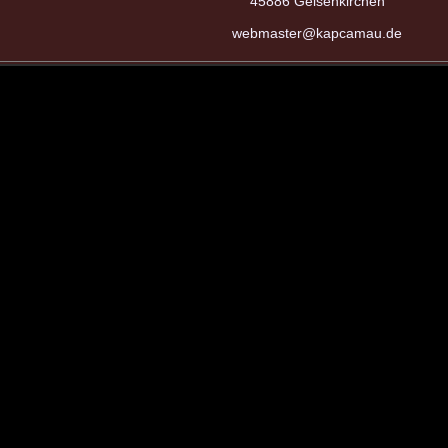
45886 Gelsenkirchen
webmaster@kapcamau.de