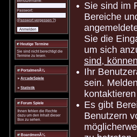
Benutzername:
Sie sind im 
Passwort:
Bereiche und
(
Passwort vergessen ?
)
angemeldete
Sie die Eing
Heutige Termine
um sich an
Sie sind nicht berechtigt die
Termine zu lesen.
sind, können
Ihr Benutze
PortalmenÃ¼
»
ArcadeSpiele
sein. Melden
»
Statistik
kontaktieren
Es gibt Ber
Forum Spiele
Ihnen fehlen die Rechte
Benutzern v
dazu um den Inhalt dieser
Box zu sehen.
möglicherwe
BoardmenÃ¼