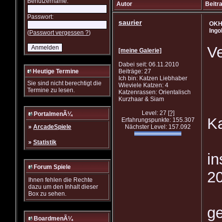
Benutzername:
Autor
Beitr
Passwort:
saurier
OKH(
Ingo
(
Passwort vergessen ?
)
Ve
[meine Galerie]
Dabei seit: 06.11.2010
Heutige Termine
Beiträge: 27
Ich bin: Katzen Liebhaber
Sie sind nicht berechtigt die
Wieviele Katzen: 4
Termine zu lesen.
Katzenrassen: Orientalisch
Kurzhaar & Siam
Level: 27
[?]
PortalmenÃ¼
K
Erfahrungspunkte: 155.307
»
ArcadeSpiele
Nächster Level: 157.092
»
Statistik
in
Forum Spiele
2
Ihnen fehlen die Rechte
dazu um den Inhalt dieser
Box zu sehen.
ge
BoardmenÃ¼