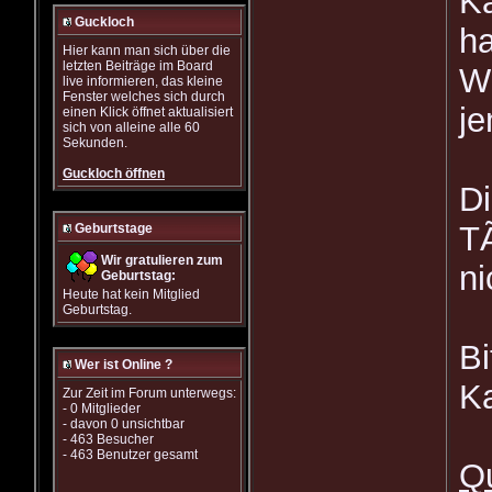
Ka
Guckloch
ha
Hier kann man sich über die
letzten Beiträge im Board
Wi
live informieren, das kleine
Fenster welches sich durch
je
einen Klick öffnet aktualisiert
sich von alleine alle 60
Sekunden.
Guckloch öffnen
Di
T
Geburtstage
Wir gratulieren zum
ni
Geburtstag:
Heute hat kein Mitglied
Geburtstag.
Bi
Wer ist Online ?
Ka
Zur Zeit im Forum unterwegs:
- 0 Mitglieder
- davon 0 unsichtbar
- 463 Besucher
- 463 Benutzer gesamt
Qu