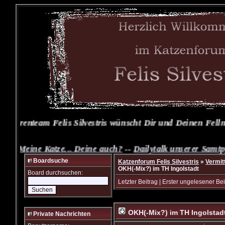
Forenteam Felis Silvestris wünscht Dir und Deinen Fellnas
: Meine Katze... Deine auch?
--
Dailytalk unserer Samtpfot
Boardsuche
Katzenforum Felis Silvestris
»
Vermit
OKH(-Mix?) im TH Ingolstadt
Board durchsuchen:
Letzter Beitrag
|
Erster ungelesener Bei
OKH(-Mix?) im TH Ingolstad
Private Nachrichten