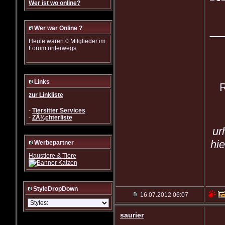
Wer ist wo online?
_
Wer war Online ?
Heute waren 0 Mitglieder im
Forum unterwegs.
Links
R
zur Linkliste
-
Tiersitter Services
-
ZÃ¼chterliste
ur
hi
Werbepartner
Haustiere & Tiere
StyleDropDown
16.07.2012
06:07
saurier