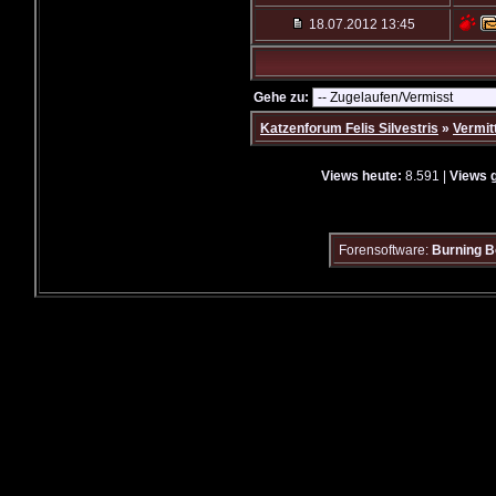
18.07.2012
13:45
Gehe zu:
Katzenforum Felis Silvestris
»
Vermit
Views heute:
8.591 |
Views 
Forensoftware:
Burning B