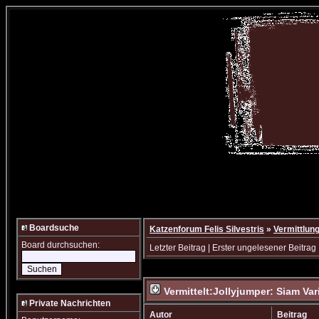
Boardsuche
Katzenforum Felis Silvestris
»
Vermittlun
Board durchsuchen:
Letzter Beitrag
|
Erster ungelesener Beitrag
Vermittelt:Jollyjumper: Siam Var
Private Nachrichten
Autor
Beitrag