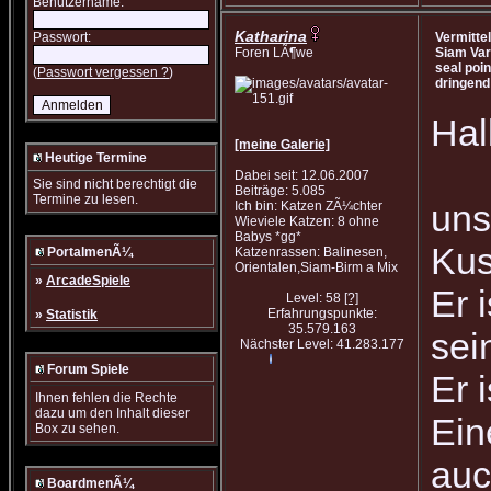
Benutzername:
Katharina
Passwort:
Vermittel
Foren LÃ¶we
Siam Var
seal poin
(
Passwort vergessen ?
)
dringend
Hal
[meine Galerie]
Heutige Termine
Dabei seit: 12.06.2007
Sie sind nicht berechtigt die
Beiträge: 5.085
Termine zu lesen.
uns
Ich bin: Katzen ZÃ¼chter
Wieviele Katzen: 8 ohne
Babys *gg*
Kus
PortalmenÃ¼
Katzenrassen: Balinesen,
Orientalen,Siam-Birm a Mix
»
ArcadeSpiele
Er 
Level: 58
[?]
Erfahrungspunkte:
»
Statistik
35.579.163
sei
Nächster Level: 41.283.177
Forum Spiele
Er 
Ihnen fehlen die Rechte
dazu um den Inhalt dieser
Ein
Box zu sehen.
auc
BoardmenÃ¼