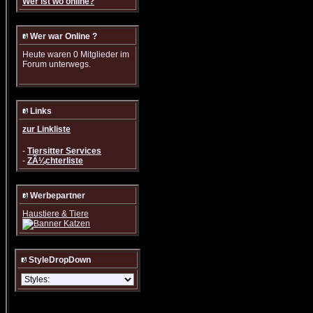
Wer ist wo online?
Wer war Online ?
Heute waren 0 Mitglieder im
Forum unterwegs.
Links
zur Linkliste
-
Tiersitter Services
-
ZÃ¼chterliste
Werbepartner
Haustiere & Tiere
StyleDropDown