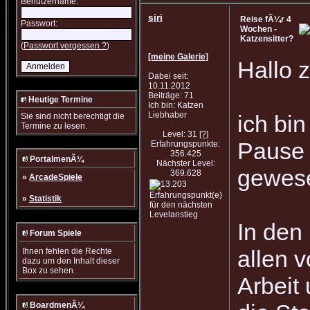
Benutzername:
siri
Reise fÃ¼r 4
Passwort:
Wochen -
Katzensitter?
(
Passwort vergessen ?
)
[meine Galerie]
Hallo
Dabei seit:
10.11.2012
Beiträge: 71
Heutige Termine
Ich bin: Katzen
Liebhaber
ich bi
Sie sind nicht berechtigt die
Termine zu lesen.
Level: 31
[?]
Pause 
Erfahrungspunkte:
356.425
PortalmenÃ¼
Nächster Level:
gewese
369.628
»
ArcadeSpiele
»
Statistik
In den
Forum Spiele
allen 
Ihnen fehlen die Rechte
dazu um den Inhalt dieser
Box zu sehen.
Arbeit
BoardmenÃ¼