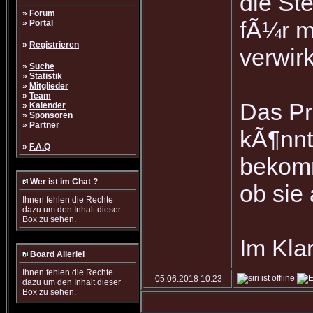
die St
»
Forum
fÃ¼r m
»
Portal
»
Registrieren
verwirk
»
Suche
»
Statistik
»
Mitglieder
»
Team
Das Pr
»
Kalender
»
Sponsoren
»
Partner
kÃ¶nnt
»
F.A.Q
bekomm
Wer ist im Chat ?
ob sie
Ihnen fehlen die Rechte
dazu um den Inhalt dieser
Box zu sehen.
Im Kla
Board Allerlei
Ihnen fehlen die Rechte
05.06.2018
10:23
dazu um den Inhalt dieser
Box zu sehen.