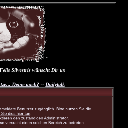
s Silvestris wünscht Dir und Deinen Fellnasen einen schön
.. Deine auch?
--
Dailytalk unserer Samtpfoten
--
Übungsthre
meldete Benutzer zugänglich. Bitte nutzen Sie die
 Sie dies hier tun
.
tieren den zuständigen Administrator.
se versucht einen solchen Bereich zu betreten.