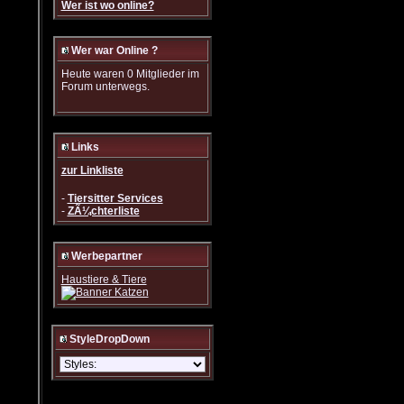
Wer ist wo online?
Wer war Online ?
Heute waren 0 Mitglieder im
Forum unterwegs.
Links
zur Linkliste
-
Tiersitter Services
-
ZÃ¼chterliste
Werbepartner
Haustiere & Tiere
StyleDropDown